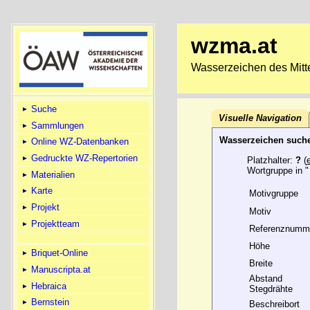
wzma.at
Wasserzeichen des Mitte
Suche
Visuelle Navigation
Sammlungen
Wasserzeichen such
Online WZ-Datenbanken
Gedruckte WZ-Repertorien
Platzhalter:
?
(
Wortgruppe in "
Materialien
Karte
Motivgruppe
Projekt
Motiv
Projektteam
Referenznumm
Höhe
Briquet-Online
Breite
Manuscripta.at
Abstand
Hebraica
Stegdrähte
Bernstein
Beschreibort