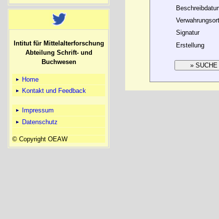
Beschreibdatu
Verwahrungsor
Signatur
Intitut für Mittelalterforschung
Erstellung
Abteilung Schrift- und
Buchwesen
Home
Kontakt und Feedback
Impressum
Datenschutz
© Copyright OEAW