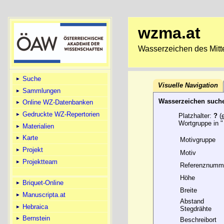
wzma.at
Wasserzeichen des Mitte
Suche
Visuelle Navigation
Sammlungen
Wasserzeichen such
Online WZ-Datenbanken
Gedruckte WZ-Repertorien
Platzhalter:
?
(
Wortgruppe in "
Materialien
Karte
Motivgruppe
Projekt
Motiv
Projektteam
Referenznumm
Höhe
Briquet-Online
Breite
Manuscripta.at
Abstand
Hebraica
Stegdrähte
Bernstein
Beschreibort