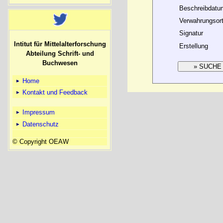
Beschreibdatu
Verwahrungsor
Signatur
Intitut für Mittelalterforschung
Erstellung
Abteilung Schrift- und
Buchwesen
Home
Kontakt und Feedback
Impressum
Datenschutz
© Copyright OEAW