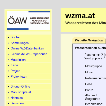
wzma.at
Wasserzeichen des Mitte
Suche
Visuelle Navigation
Sammlungen
Wasserzeichen such
Online WZ-Datenbanken
Gedruckte WZ-Repertorien
Platzhalter:
?
(
Wortgruppe in "
Materialien
Karte
Motivgruppe
Projekt
Motiv
Projektteam
Referenznumm
Höhe
Briquet-Online
Breite
Manuscripta.at
Abstand
Hebraica
Stegdrähte
Bernstein
Beschreibort