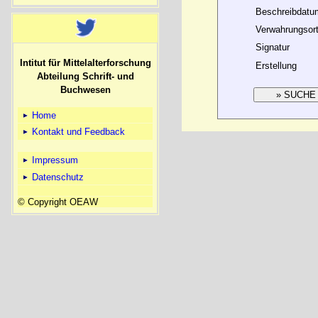
Beschreibdatu
Verwahrungsor
Signatur
Intitut für Mittelalterforschung
Erstellung
Abteilung Schrift- und
Buchwesen
Home
Kontakt und Feedback
Impressum
Datenschutz
© Copyright OEAW