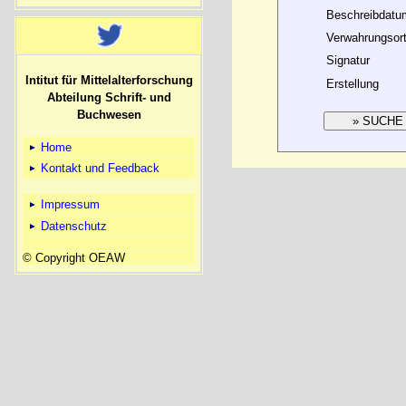
Beschreibdatu
Verwahrungsor
Signatur
Intitut für Mittelalterforschung
Erstellung
Abteilung Schrift- und
Buchwesen
Home
Kontakt und Feedback
Impressum
Datenschutz
© Copyright OEAW