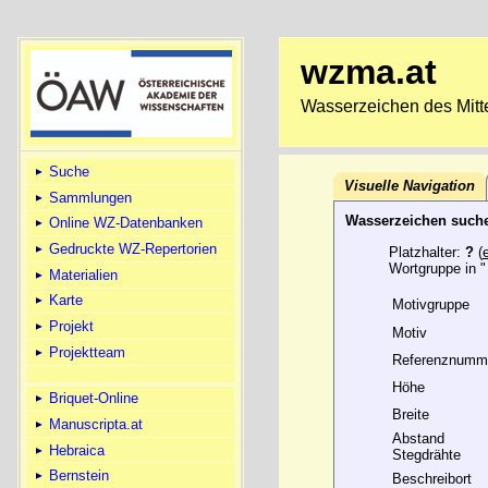
wzma.at
Wasserzeichen des Mitte
Suche
Visuelle Navigation
Sammlungen
Wasserzeichen such
Online WZ-Datenbanken
Gedruckte WZ-Repertorien
Platzhalter:
?
(
Wortgruppe in "
Materialien
Karte
Motivgruppe
Projekt
Motiv
Projektteam
Referenznumm
Höhe
Briquet-Online
Breite
Manuscripta.at
Abstand
Hebraica
Stegdrähte
Bernstein
Beschreibort