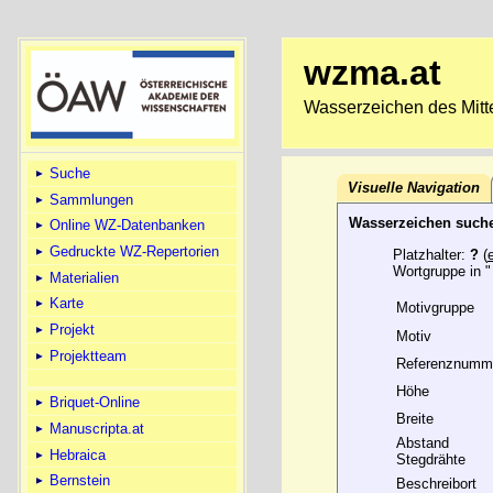
wzma.at
Wasserzeichen des Mitte
Suche
Visuelle Navigation
Sammlungen
Wasserzeichen such
Online WZ-Datenbanken
Gedruckte WZ-Repertorien
Platzhalter:
?
(
Wortgruppe in "
Materialien
Karte
Motivgruppe
Projekt
Motiv
Projektteam
Referenznumm
Höhe
Briquet-Online
Breite
Manuscripta.at
Abstand
Hebraica
Stegdrähte
Bernstein
Beschreibort