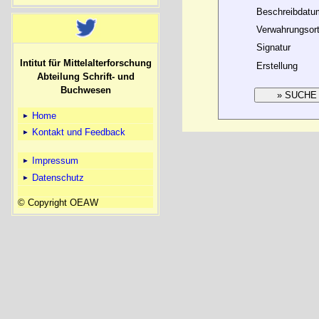
Beschreibdatu
Verwahrungsor
Signatur
Intitut für Mittelalterforschung
Erstellung
Abteilung Schrift- und
Buchwesen
Home
Kontakt und Feedback
Impressum
Datenschutz
© Copyright OEAW