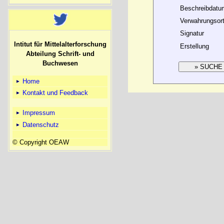
Beschreibdatu
Verwahrungsor
Signatur
Intitut für Mittelalterforschung
Erstellung
Abteilung Schrift- und
Buchwesen
Home
Kontakt und Feedback
Impressum
Datenschutz
© Copyright OEAW