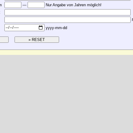
m
—
Nur Angabe von Jahren möglich!
t
#
yyyy-mm-dd