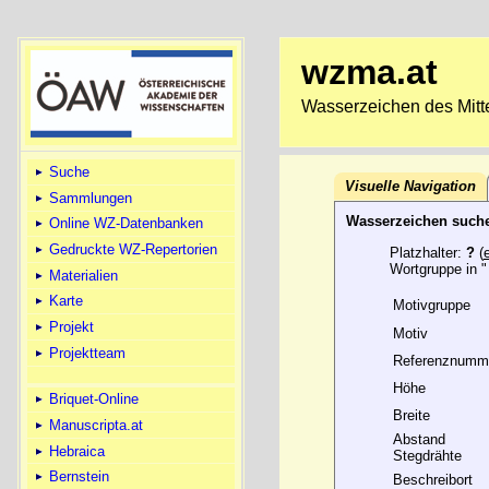
wzma.at
Wasserzeichen des Mitte
Suche
Visuelle Navigation
Sammlungen
Wasserzeichen such
Online WZ-Datenbanken
Gedruckte WZ-Repertorien
Platzhalter:
?
(
Wortgruppe in "
Materialien
Karte
Motivgruppe
Projekt
Motiv
Projektteam
Referenznumm
Höhe
Briquet-Online
Breite
Manuscripta.at
Abstand
Hebraica
Stegdrähte
Bernstein
Beschreibort