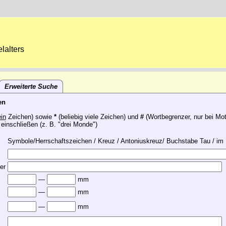
lalters
Erweiterte Suche
en
ein
Zeichen) sowie
*
(beliebig viele Zeichen) und
#
(Wortbegrenzer, nur bei Moti
 einschließen (z. B. "drei Monde")
Symbole/Herrschaftszeichen / Kreuz / Antoniuskreuz/ Buchstabe Tau / im 
er
—
mm
—
mm
—
mm