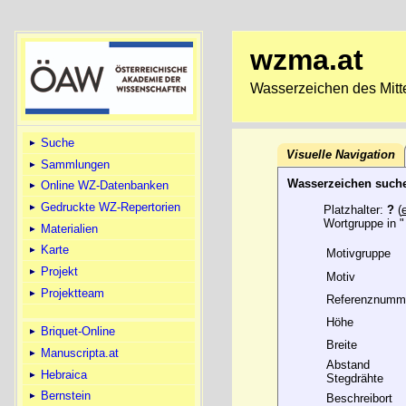
wzma.at
Wasserzeichen des Mitte
Suche
Visuelle Navigation
Sammlungen
Wasserzeichen such
Online WZ-Datenbanken
Gedruckte WZ-Repertorien
Platzhalter:
?
(
Wortgruppe in "
Materialien
Karte
Motivgruppe
Projekt
Motiv
Projektteam
Referenznumm
Höhe
Briquet-Online
Breite
Manuscripta.at
Abstand
Hebraica
Stegdrähte
Bernstein
Beschreibort