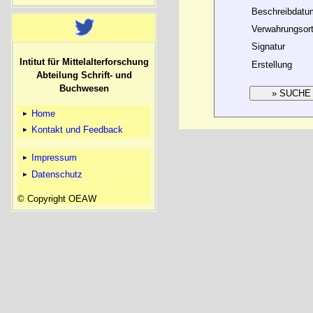
Beschreibdatu
Verwahrungsor
Signatur
Intitut für Mittelalterforschung
Erstellung
Abteilung Schrift- und
Buchwesen
Home
Kontakt und Feedback
Impressum
Datenschutz
© Copyright OEAW