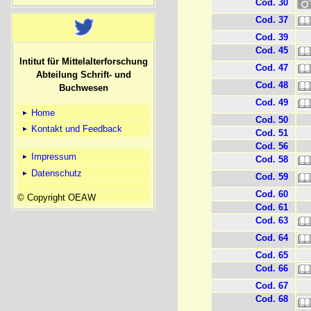
Cod. 30
Cod. 37
Cod. 39
Cod. 45
Intitut für Mittelalterforschung
Cod. 47
Abteilung Schrift- und
Cod. 48
Buchwesen
Cod. 49
Home
Cod. 50
Kontakt und Feedback
Cod. 51
Cod. 56
Impressum
Cod. 58
Datenschutz
Cod. 59
Cod. 60
© Copyright OEAW
Cod. 61
Cod. 63
Cod. 64
Cod. 65
Cod. 66
Cod. 67
Cod. 68