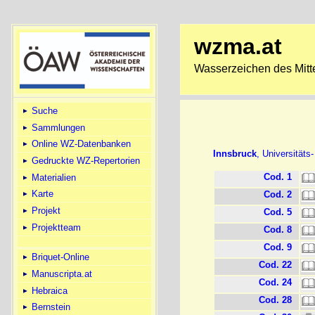
wzma.at
Wasserzeichen des Mitte
Suche
Sammlungen
Online WZ-Datenbanken
Innsbruck
, Universitäts
Gedruckte WZ-Repertorien
Cod. 1
Materialien
Karte
Cod. 2
Projekt
Cod. 5
Projektteam
Cod. 8
Cod. 9
Briquet-Online
Cod. 22
Manuscripta.at
Cod. 24
Hebraica
Cod. 28
Bernstein