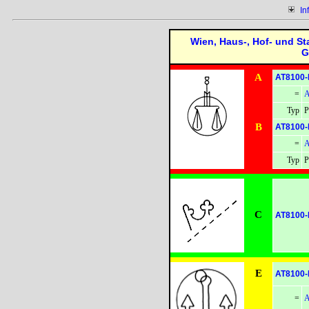
In
Wien, Haus-, Hof- und St
G
A
AT8100-
=
A
Typ
P
B
AT8100-
=
A
Typ
P
C
AT8100-
E
AT8100-
=
A