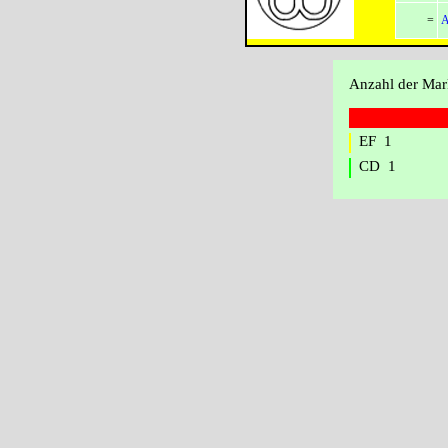
=
A
Anzahl der Mar
EF 1
CD 1