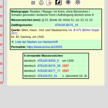
Motivgruppe:
Realien / Waage / im Kreis, ohne Beizeichen /
Schalen gerundet / einfache Form / Aufhängung ähnlich einer 8
Wasserzeichen (mm):
||| 52, Breite 44, Höhe 51, w1 33, h1 24
Zwillingsmarke:
AT8100-B475_19
Quelle:
Wien, Haus-, Hof- und Staatsarchiv
,
Hs. B 475 (Böhm Suppl.
257)
fol. 40, Gaming, um 1500
Liste der Marken zur Handschrift
Permalink:
https://www.wzma.at/10050
4 verwandte Wasserzeichen
identisch
AT8100-B459_II
um 1500
identisch
AT8100-B476_38
1507
identisch
AT8100-B477_77
1507
identisch
AT8100-R3_91
1. Jahrzehnt 16. Jh.