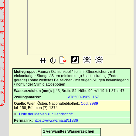
Motivgruppe:
Fauna / Ochsenkopf / frei, mit Oberzeichen / mit
einkonturiger Stange / Stern (einkonturig) / sechsstrahlig (Enden
gerade) / ohne weiteres Beizeichen / mit Augen / Augen frei/anliegend
/ Kontur der Stirn glatt/gebogen
Wasserzeichen (mm):
|| 43, Breite 54, Höhe 99, w1 19, h1 87, s 47
Zwillingsmarke:
AT8500-3989_157
Quelle:
Wien, Österr. Nationalbibliothek
,
Cod. 3989
fol. 158, Böhmen (?), 1374
Liste der Marken zur Handschrift
Permalink:
https://www.wzma.at/11336
1 verwandtes Wasserzeichen