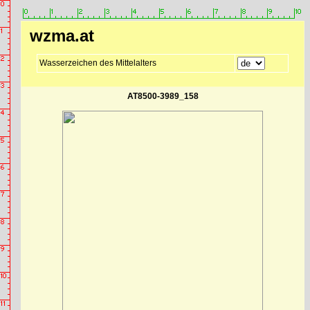
wzma.at
Wasserzeichen des Mittelalters
AT8500-3989_158