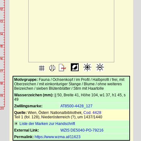
Motivgruppe:
Fauna / Ochsenkopf / im Profil / Halbprofil / frei, mit
Oberzeichen / mit einkonturiger Stange / Blume / ohne weiteres
Beizeichen / sieben Blütenblätter / Stirn mit Haartolle
Wasserzeichen (mm):
|| 50, Breite 41, Höhe 104, w1 37, h1 45, s
49
Zwillingsmarke:
AT8500-4428_127
Quelle:
Wien, Österr. Nationalbibliothek
,
Cod. 4428
Teil 1 (fol. 128), Niederösterreich (?), um 1437/1440
Liste der Marken zur Handschrift
External Link:
WZIS DE5040-PO-79216
Permalink:
https://www.wzma.at/11623