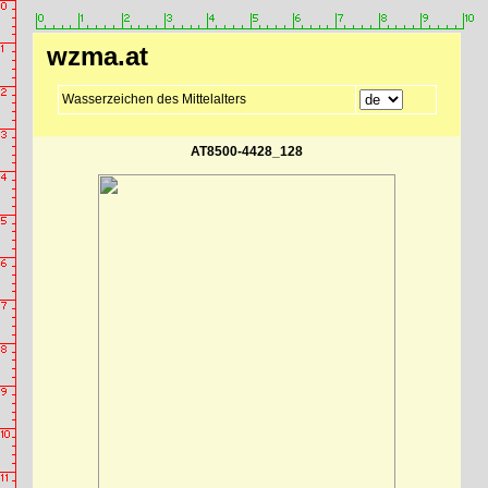
wzma.at
Wasserzeichen des Mittelalters
AT8500-4428_128