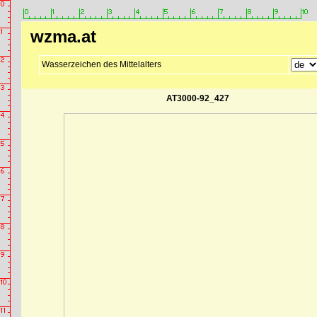
wzma.at
Wasserzeichen des Mittelalters
AT3000-92_427