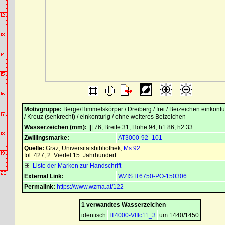
Motivgruppe:
Berge/Himmelskörper / Dreiberg / frei / Beizeichen einkont
/ Kreuz (senkrecht) / einkonturig / ohne weiteres Beizeichen
Wasserzeichen (mm):
||| 76, Breite 31, Höhe 94, h1 86, h2 33
Zwillingsmarke:
AT3000-92_101
Quelle:
Graz, Universitätsbibliothek
,
Ms 92
fol. 427, 2. Viertel 15. Jahrhundert
Liste der Marken zur Handschrift
External Link:
WZIS IT6750-PO-150306
Permalink:
https://www.wzma.at/122
1 verwandtes Wasserzeichen
identisch
IT4000-VIIIc11_3
um 1440/1450