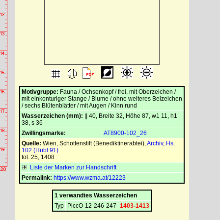
Motivgruppe:
Fauna / Ochsenkopf / frei, mit Oberzeichen /
mit einkonturiger Stange / Blume / ohne weiteres Beizeichen
/ sechs Blütenblätter / mit Augen / Kinn rund
Wasserzeichen (mm):
|| 40, Breite 32, Höhe 87, w1 11, h1
38, s 36
Zwillingsmarke:
AT8900-102_26
Quelle:
Wien, Schottenstift (Benediktinerabtei)
,
Archiv, Hs.
102 (Hübl 91)
fol. 25, 1408
Liste der Marken zur Handschrift
Permalink:
https://www.wzma.at/12223
1 verwandtes Wasserzeichen
Typ
PiccO-12-246-247
1403-1413