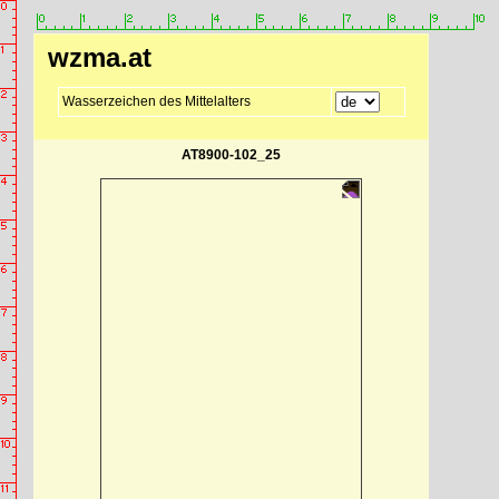
wzma.at
Wasserzeichen des Mittelalters
AT8900-102_25