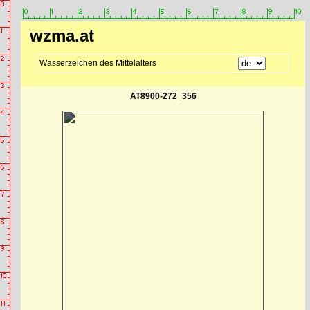
wzma.at
Wasserzeichen des Mittelalters
AT8900-272_356