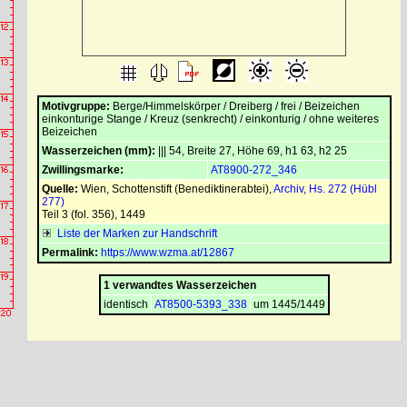
Motivgruppe:
Berge/Himmelskörper / Dreiberg / frei / Beizeichen
einkonturige Stange / Kreuz (senkrecht) / einkonturig / ohne weiteres
Beizeichen
Wasserzeichen (mm):
||| 54, Breite 27, Höhe 69, h1 63, h2 25
Zwillingsmarke:
AT8900-272_346
Quelle:
Wien, Schottenstift (Benediktinerabtei)
,
Archiv, Hs. 272 (Hübl
277)
Teil 3 (fol. 356), 1449
Liste der Marken zur Handschrift
Permalink:
https://www.wzma.at/12867
1 verwandtes Wasserzeichen
identisch
AT8500-5393_338
um 1445/1449