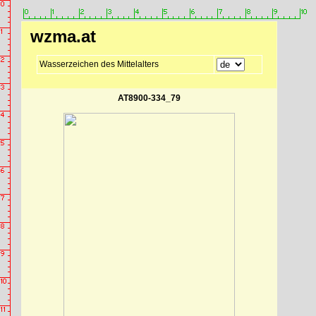
wzma.at
Wasserzeichen des Mittelalters
AT8900-334_79