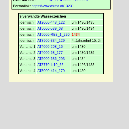
External Link:
WZIS DE5655-PO-63031
Permalink:
https://www.wzma.at/13231
9 verwandte Wasserzeichen
identisch
AT2000-448_122
um 1430/1435
identisch
AT5000-539_68
um 1430/1434
identisch
AT5000-RB3_1_290
1434
identisch
AT8900-334_129
4. Jahrzehnt 15. Jh.
Variante 1
AT4000-208_16
um 1430
Variante 2
AT4000-68_177
um 1430/1435
Variante 3
AT5000-686_293
um 1434
Variante 4
AT3770-Ib10_65
um 1426/1433
Variante 4
AT5000-414_179
um 1430