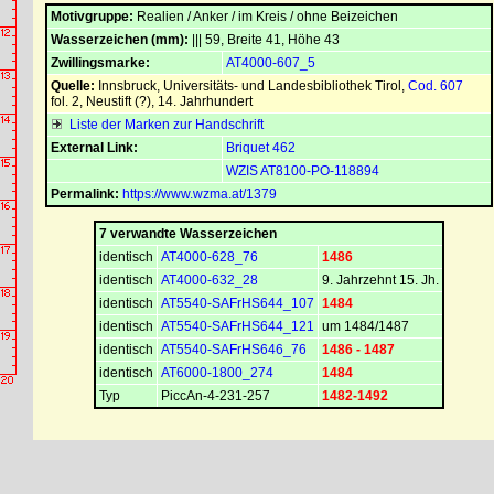
Motivgruppe:
Realien / Anker / im Kreis / ohne Beizeichen
Wasserzeichen (mm):
||| 59, Breite 41, Höhe 43
Zwillingsmarke:
AT4000-607_5
Quelle:
Innsbruck, Universitäts- und Landesbibliothek Tirol
,
Cod. 607
fol. 2, Neustift (?), 14. Jahrhundert
Liste der Marken zur Handschrift
External Link:
Briquet 462
WZIS AT8100-PO-118894
Permalink:
https://www.wzma.at/1379
7 verwandte Wasserzeichen
identisch
AT4000-628_76
1486
identisch
AT4000-632_28
9. Jahrzehnt 15. Jh.
identisch
AT5540-SAFrHS644_107
1484
identisch
AT5540-SAFrHS644_121
um 1484/1487
identisch
AT5540-SAFrHS646_76
1486 - 1487
identisch
AT6000-1800_274
1484
Typ
PiccAn-4-231-257
1482-1492