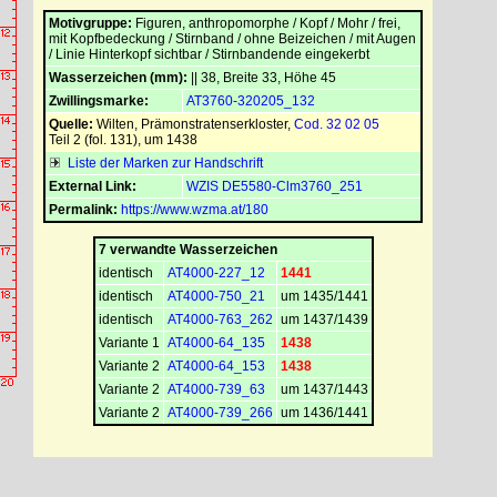
Motivgruppe:
Figuren, anthropomorphe / Kopf / Mohr / frei,
mit Kopfbedeckung / Stirnband / ohne Beizeichen / mit Augen
/ Linie Hinterkopf sichtbar / Stirnbandende eingekerbt
Wasserzeichen (mm):
|| 38, Breite 33, Höhe 45
Zwillingsmarke:
AT3760-320205_132
Quelle:
Wilten, Prämonstratenserkloster
,
Cod. 32 02 05
Teil 2 (fol. 131), um 1438
Liste der Marken zur Handschrift
External Link:
WZIS DE5580-Clm3760_251
Permalink:
https://www.wzma.at/180
7 verwandte Wasserzeichen
identisch
AT4000-227_12
1441
identisch
AT4000-750_21
um 1435/1441
identisch
AT4000-763_262
um 1437/1439
Variante 1
AT4000-64_135
1438
Variante 2
AT4000-64_153
1438
Variante 2
AT4000-739_63
um 1437/1443
Variante 2
AT4000-739_266
um 1436/1441