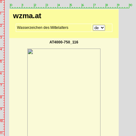
wzma.at
Wasserzeichen des Mittelalters
AT4000-750_116