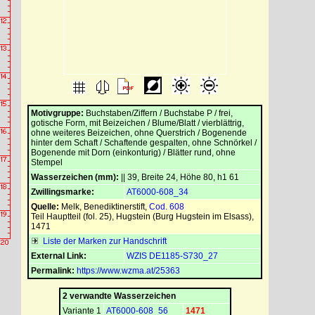
Motivgruppe:
Buchstaben/Ziffern / Buchstabe P / frei,
gotische Form, mit Beizeichen / Blume/Blatt / vierblättrig,
ohne weiteres Beizeichen, ohne Querstrich / Bogenende
hinter dem Schaft / Schaftende gespalten, ohne Schnörkel /
Bogenende mit Dorn (einkonturig) / Blätter rund, ohne
Stempel
Wasserzeichen (mm):
|| 39, Breite 24, Höhe 80, h1 61
Zwillingsmarke:
AT6000-608_34
Quelle:
Melk, Benediktinerstift
,
Cod. 608
Teil Hauptteil (fol. 25), Hugstein (Burg Hugstein im Elsass),
1471
Liste der Marken zur Handschrift
External Link:
WZIS DE1185-S730_27
Permalink:
https://www.wzma.at/25363
2 verwandte Wasserzeichen
Variante 1
AT6000-608_56
1471