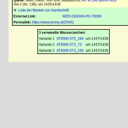
Quelle:
Wien, Haus-, Hof- und Staatsarchiv
,
Hs. W 238 (Böhm 463)
Teil 2 (fol. 138), um 1435/1439
Liste der Marken zur Handschrift
External Link:
WZIS DE6300-PO-70069
Permalink:
https://www.wzma.at/25491
3 verwandte Wasserzeichen
Variante 1
AT4000-573_184
um 1437/1439
Variante 2
AT4000-573_73
um 1437/1438
Variante 2
AT4000-573_192
um 1437/1439