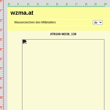
wzma.at
Wasserzeichen des Mittelalters
AT8100-W238_138