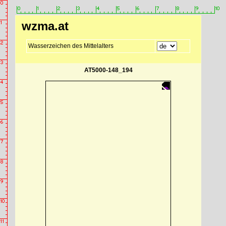
wzma.at
Wasserzeichen des Mittelalters
AT5000-148_194