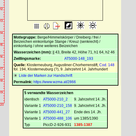
Motivgruppe:
Berge/Himmelskörper / Dreiberg / frei /
Beizeichen einkonturige Stange / Kreuz (senkrecht) /
einkonturig / ohne weiteres Beizeichen
Wasserzeichen (mm):
|| 43, Breite 42, Höhe 71, h1 64, h2 46
Zwillingsmarke:
AT5000-148_193
Quelle:
Klosterneuburg, Augustiner-Chorherrenstift
,
Cod. 148
fol. 194, Klosterneuburg (?), 9. Jahrzehnt 14. Jahrhundert
Liste der Marken zur Handschrift
Permalink:
https://www.wzma.at/2866
5 verwandte Wasserzeichen
identisch
AT5000-210_2
9. Jahrzehnt 14. Jh.
Variante 1
AT5000-210_158
9. Jahrzehnt 14. Jh.
Variante 1
AT5000-441_27
Ende des 14. Jh.
Variante 1
AT5000-488_106
um 1385/1390
Typ
PiccD-2-926-931
1385-1387