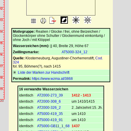
Motivgruppe:
Realien / Glocke / frei, ohne Beizeichen /
Glockenkörper ohne Schulter / Glockenmund einkonturig /
ohne Joch / mit Klöppel
Wasserzeichen (mm):
|| 40, Breite 29, Höhe 67
Zwillingsmarke:
AT5000-324_12
Quelle:
Klosterneuburg, Augustiner-Chorherrenstift
,
Cod.
324
fol. 95, Böhmen(?), nach 1415
Liste der Marken zur Handschrift
Permalink:
https://www.wzma.at/3868
16 verwandte Wasserzeichen
identisch
AT2000-273_39
1412 - 1413
identisch
AT2000-308_6
um 1410/1415
identisch
AT2000-326_2
2. Jahrzehnt 15. Jh.
identisch
AT5000-419_35
um 1410
identisch
AT5000-419_91
um 1410
identisch
AT5000-GB11_1_68
1437