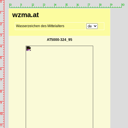
wzma.at
Wasserzeichen des Mittelalters
AT5000-324_95