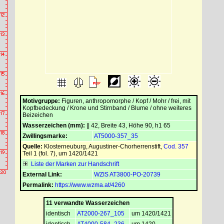
Motivgruppe:
Figuren, anthropomorphe / Kopf / Mohr / frei, mit
Kopfbedeckung / Krone und Stirnband / Blume / ohne weiteres
Beizeichen
Wasserzeichen (mm):
|| 42, Breite 43, Höhe 90, h1 65
Zwillingsmarke:
AT5000-357_35
Quelle:
Klosterneuburg, Augustiner-Chorherrenstift
,
Cod. 357
Teil 1 (fol. 7), um 1420/1421
Liste der Marken zur Handschrift
External Link:
WZIS AT3800-PO-20739
Permalink:
https://www.wzma.at/4260
11 verwandte Wasserzeichen
identisch
AT2000-267_105
um 1420/1421