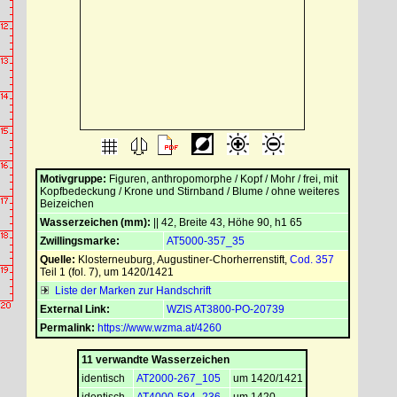
Motivgruppe:
Figuren, anthropomorphe / Kopf / Mohr / frei, mit
Kopfbedeckung / Krone und Stirnband / Blume / ohne weiteres
Beizeichen
Wasserzeichen (mm):
|| 42, Breite 43, Höhe 90, h1 65
Zwillingsmarke:
AT5000-357_35
Quelle:
Klosterneuburg, Augustiner-Chorherrenstift
,
Cod. 357
Teil 1 (fol. 7), um 1420/1421
Liste der Marken zur Handschrift
External Link:
WZIS AT3800-PO-20739
Permalink:
https://www.wzma.at/4260
11 verwandte Wasserzeichen
identisch
AT2000-267_105
um 1420/1421