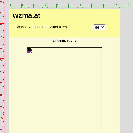
wzma.at
Wasserzeichen des Mittelalters
AT5000-357_7