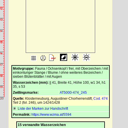
Motivgruppe:
Fauna / Ochsenkopf / frei, mit Oberzeichen / mit
einkonturiger Stange / Blume / ohne weiteres Beizeichen /
sieben Blütenblätter / mit Augen
Wasserzeichen (mm):
|| 41, Breite 41, Höhe 100, w1 34, h1
35, s 53
Zwillingsmarke:
AT5000-474_245
Quelle:
Klosterneuburg, Augustiner-Chorherrenstift
,
Cod. 474
Teil 2 (fol. 246), um 1424/1428
Liste der Marken zur Handschrift
Permalink:
https://www.wzma.at/5594
15 verwandte Wasserzeichen