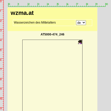
wzma.at
Wasserzeichen des Mittelalters
AT5000-474_246