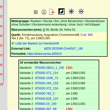
Motivgruppe:
Realien / Glocke / frei, ohne Beizeichen / Glockenkörper
ohne Schulter / Glockenmund einkonturig / ohne Joch / mit Klöppel
Wasserzeichen (mm):
||| 56, Breite 28, Höhe 61
Quelle:
Klosterneuburg, Augustiner-Chorherrenstift
,
Cod. 495
Teil 2 (fol. 71), um 1390/1395
Liste der Marken zur Handschrift
External Link:
WZIS DE5580-Clm6507_140
Permalink:
https://www.wzma.at/5910
18 verwandte Wasserzeichen
identisch
AT5000-GB14_1_105
1391
Variante 1
AT5000-372_214
um 1390/1393
Variante 2
AT5000-1036_73
um 1390/1392
Variante 2
AT5000-194_218
um 1391/1396
Variante 2
AT5000-372_216
um 1390/1393
Variante 2
AT5000-782_5
um 1390
Variante 2
AT5000-826_124
um 1390
Variante 2
AT8900-24_189
um 1391/1393
Variante 2
AT8900-367_89
1391