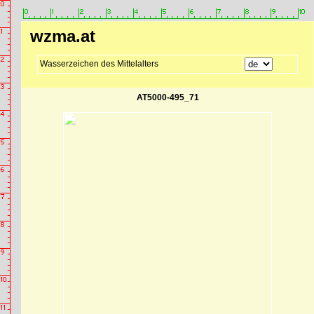
wzma.at
Wasserzeichen des Mittelalters
AT5000-495_71