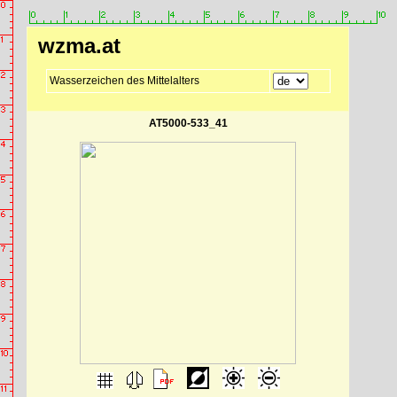
wzma.at
Wasserzeichen des Mittelalters
AT5000-533_41