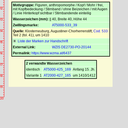
Motivgruppe:
Figuren, anthropomorphe / Kopf / Mohr / frei,
mit Kopfbedeckung / Stirnband / ohne Beizeichen / mit Augen
/ Linie Hinterkopf sichtbar / Stirnbandende einteilig
Wasserzeichen (mm):
|| 40, Breite 40, Höhe 44
Zwillingsmarke:
AT5000-533_39
Quelle:
Klosterneuburg, Augustiner-Chorherrenstift
,
Cod. 533
Teil 2 (fol. 41), um 1410
Liste der Marken zur Handschrift
External Link:
WZIS DE2730-PO-20144
Permalink:
https://www.wzma.at/6437
2 verwandte Wasserzeichen
identisch
AT5000-425_169
Anfang 15. Jh.
Variante 1
AT2000-427_165
um 1410/1412