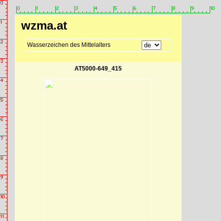
wzma.at
Wasserzeichen des Mittelalters
AT5000-649_415