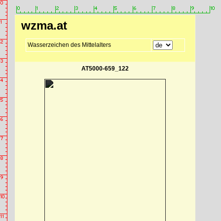
wzma.at
Wasserzeichen des Mittelalters
AT5000-659_122