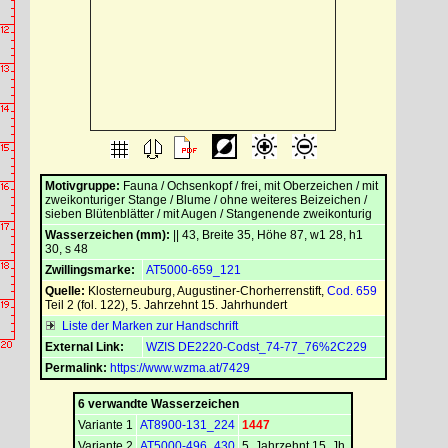
Motivgruppe:
Fauna / Ochsenkopf / frei, mit Oberzeichen / mit
zweikonturiger Stange / Blume / ohne weiteres Beizeichen /
sieben Blütenblätter / mit Augen / Stangenende zweikonturig
Wasserzeichen (mm):
|| 43, Breite 35, Höhe 87, w1 28, h1
30, s 48
Zwillingsmarke:
AT5000-659_121
Quelle:
Klosterneuburg, Augustiner-Chorherrenstift
,
Cod. 659
Teil 2 (fol. 122), 5. Jahrzehnt 15. Jahrhundert
Liste der Marken zur Handschrift
External Link:
WZIS DE2220-Codst_74-77_76%2C229
Permalink:
https://www.wzma.at/7429
6 verwandte Wasserzeichen
Variante 1
AT8900-131_224
1447
Variante 2
AT5000-496_430
5. Jahrzehnt 15. Jh.