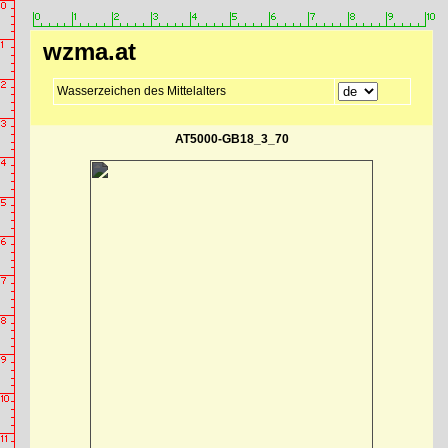
wzma.at
Wasserzeichen des Mittelalters
AT5000-GB18_3_70