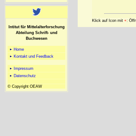
Klick auf Icon mit
+
: Öff
Intitut für Mittelalterforschung
Abteilung Schrift- und
Buchwesen
Home
Kontakt und Feedback
Impressum
Datenschutz
© Copyright OEAW