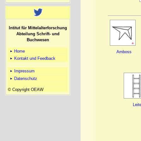
Intitut für Mittelalterforschung
Abteilung Schrift- und
Buchwesen
+
Home
Amboss
Kontakt und Feedback
Impressum
Datenschutz
© Copyright OEAW
Leit