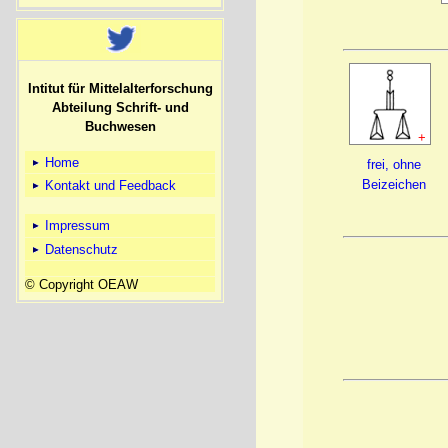
Intitut für Mittelalterforschung
Abteilung Schrift- und
Buchwesen
+
Home
frei, ohne
Beizeichen
Kontakt und Feedback
Impressum
Datenschutz
© Copyright OEAW