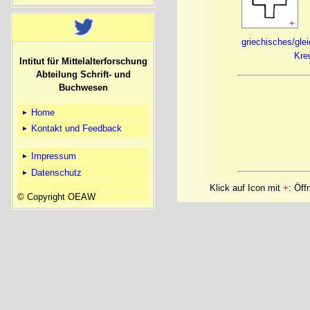
+
griechisches/gle
Kre
Intitut für Mittelalterforschung
Abteilung Schrift- und
Buchwesen
Home
Kontakt und Feedback
Impressum
Datenschutz
Klick auf Icon mit
+
: Öff
© Copyright OEAW