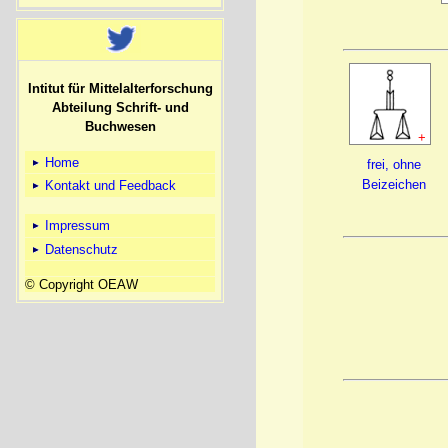
Intitut für Mittelalterforschung
Abteilung Schrift- und
Buchwesen
+
Home
frei, ohne
Beizeichen
Kontakt und Feedback
Impressum
Datenschutz
© Copyright OEAW