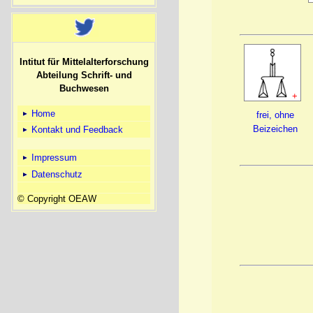
Intitut für Mittelalterforschung
Abteilung Schrift- und
Buchwesen
+
Home
frei, ohne
Beizeichen
Kontakt und Feedback
Impressum
Datenschutz
© Copyright OEAW